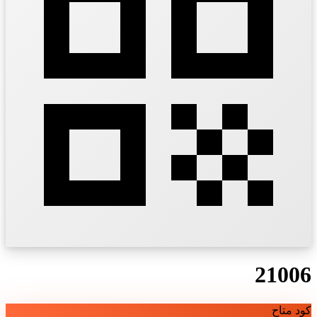
21006
كود متاح