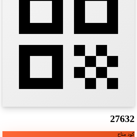
27632
كود متاح