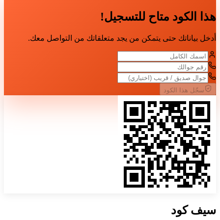
هذا الكود متاح للتسجيل!
أدخل بياناتك حتى يتمكن من يجد متعلقاتك من التواصل معك.
سجّل هذا الكود
سيف
كود