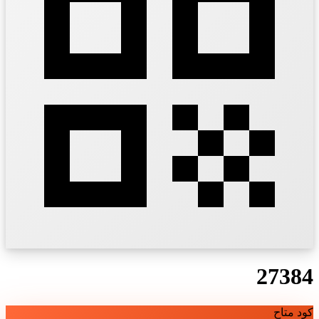
27384
كود متاح