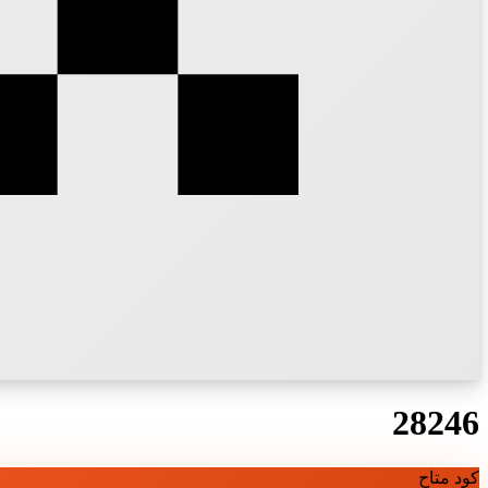
28246
كود متاح