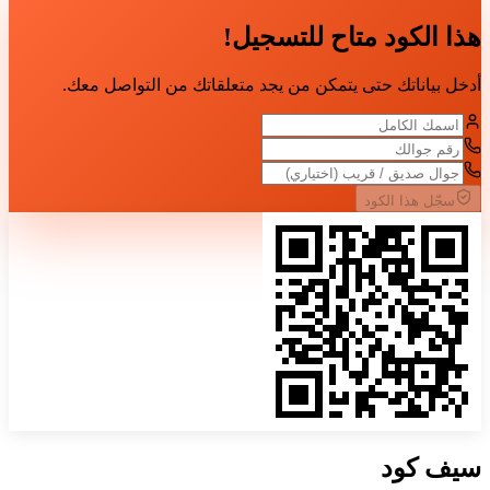
هذا الكود متاح للتسجيل!
أدخل بياناتك حتى يتمكن من يجد متعلقاتك من التواصل معك.
سجّل هذا الكود
سيف
كود