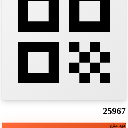
25967
كود متاح