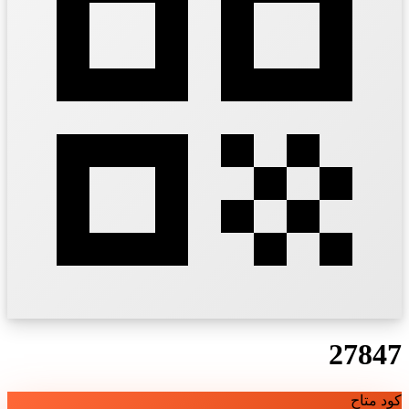
27847
كود متاح