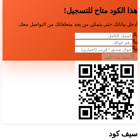
هذا الكود متاح للتسجيل!
أدخل بياناتك حتى يتمكن من يجد متعلقاتك من التواصل معك.
سجّل هذا الكود
سيف
كود