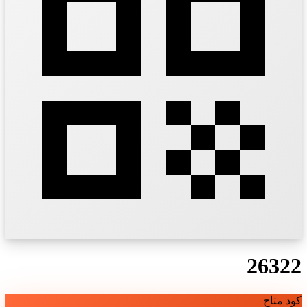
26322
كود متاح