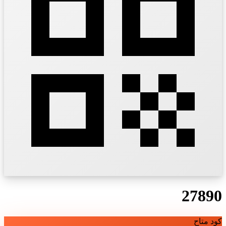
27890
كود متاح