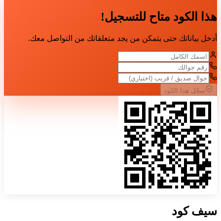
هذا الكود متاح للتسجيل!
أدخل بياناتك حتى يتمكن من يجد متعلقاتك من التواصل معك.
سجّل هذا الكود
سيف
كود