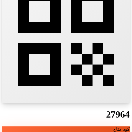
27964
كود متاح