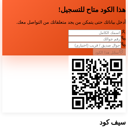
هذا الكود متاح للتسجيل!
أدخل بياناتك حتى يتمكن من يجد متعلقاتك من التواصل معك.
سجّل هذا الكود
سيف
كود