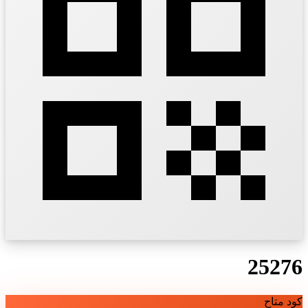
25276
كود متاح