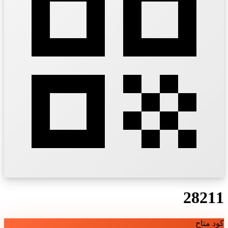
28211
كود متاح