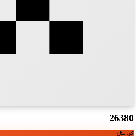
26380
كود متاح