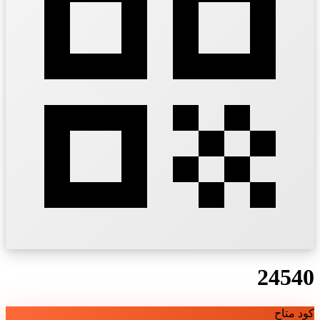
24540
كود متاح