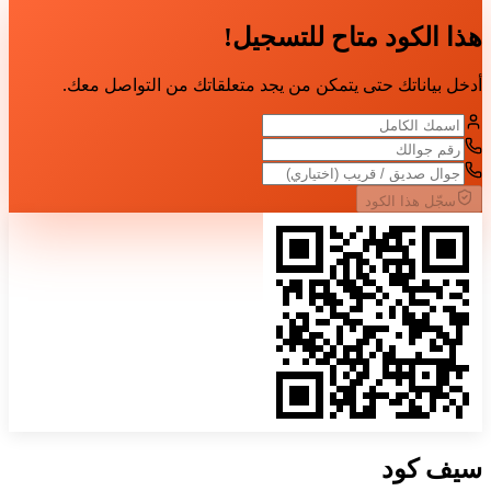
هذا الكود متاح للتسجيل!
أدخل بياناتك حتى يتمكن من يجد متعلقاتك من التواصل معك.
سجّل هذا الكود
سيف
كود