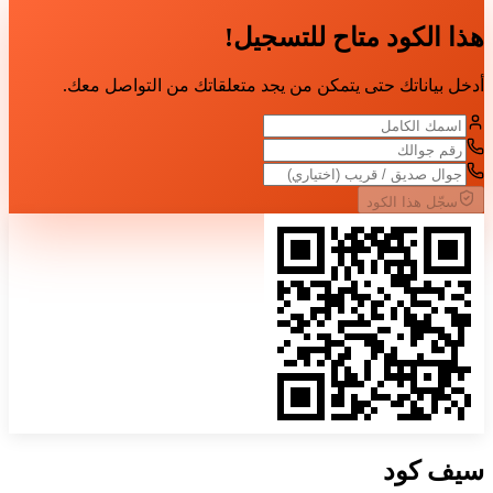
هذا الكود متاح للتسجيل!
أدخل بياناتك حتى يتمكن من يجد متعلقاتك من التواصل معك.
سجّل هذا الكود
سيف
كود