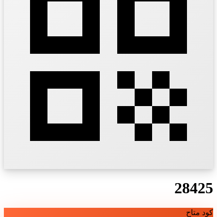
28425
كود متاح