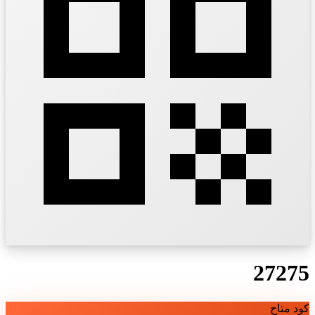
27275
كود متاح