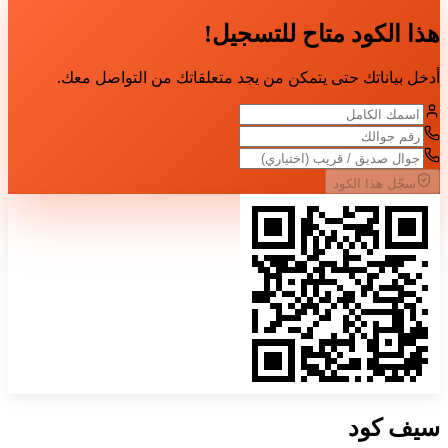
هذا الكود متاح للتسجيل!
أدخل بياناتك حتى يتمكن من يجد متعلقاتك من التواصل معك.
سجّل هذا الكود
سيف
كود