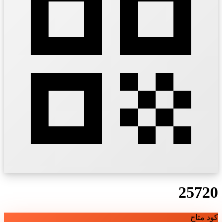
25720
كود متاح