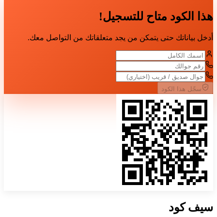
هذا الكود متاح للتسجيل!
أدخل بياناتك حتى يتمكن من يجد متعلقاتك من التواصل معك.
سجّل هذا الكود
سيف
كود