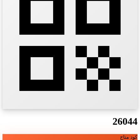
26044
كود متاح