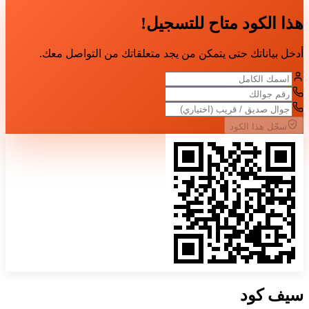
هذا الكود متاح للتسجيل!
أدخل بياناتك حتى يتمكن من يجد متعلقاتك من التواصل معك.
سجّل هذا الكود
سيف
كود