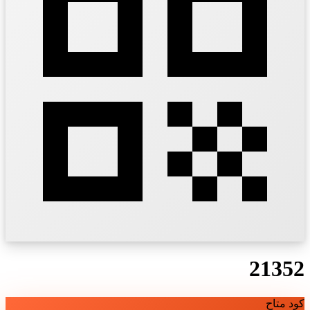
21352
كود متاح