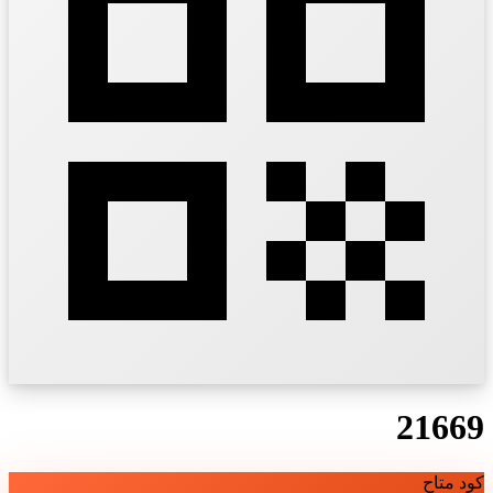
21669
كود متاح