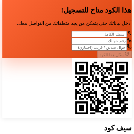
هذا الكود متاح للتسجيل!
أدخل بياناتك حتى يتمكن من يجد متعلقاتك من التواصل معك.
سجّل هذا الكود
سيف
كود