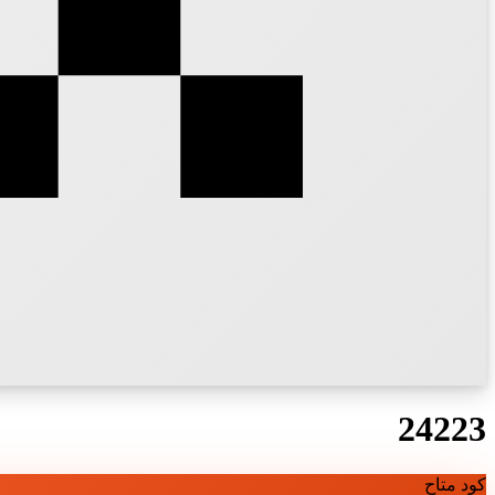
24223
كود متاح