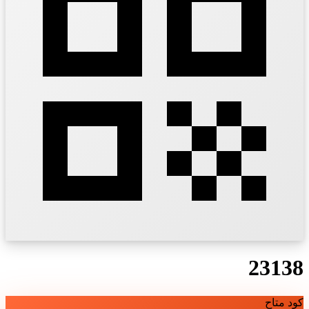
23138
كود متاح