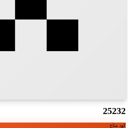
25232
كود متاح