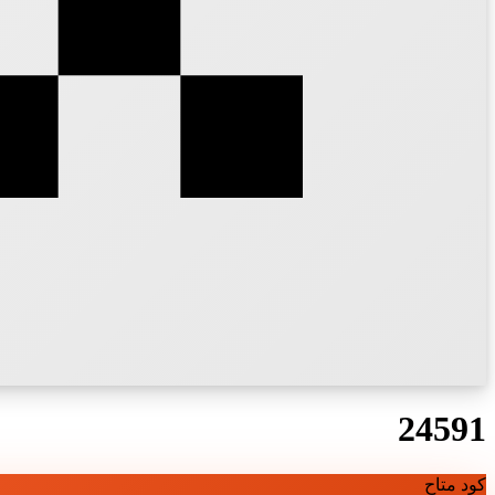
24591
كود متاح