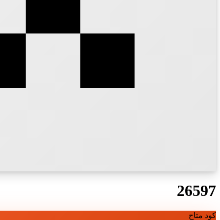
26597
كود متاح