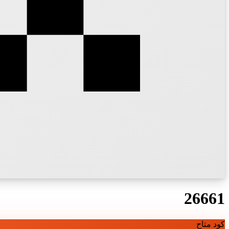
26661
كود متاح