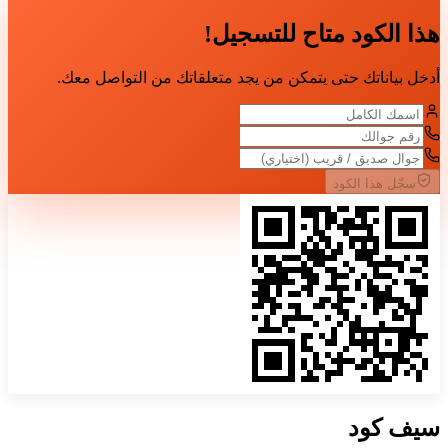
هذا الكود متاح للتسجيل!
أدخل بياناتك حتى يتمكن من يجد متعلقاتك من التواصل معك.
سجّل هذا الكود
سيف
كود