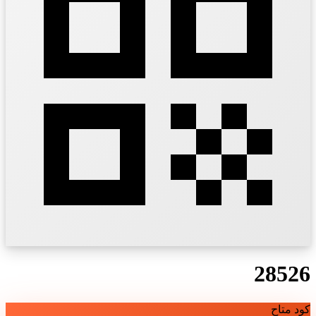
28526
كود متاح