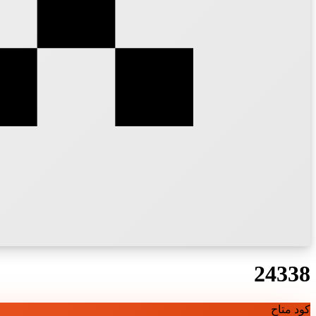
24338
كود متاح