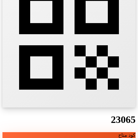
23065
كود متاح