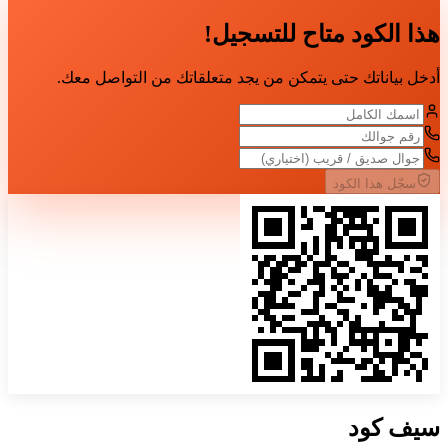
هذا الكود متاح للتسجيل!
أدخل بياناتك حتى يتمكن من يجد متعلقاتك من التواصل معك.
سجّل هذا الكود
سيف
كود