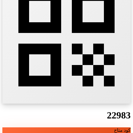
22983
كود متاح