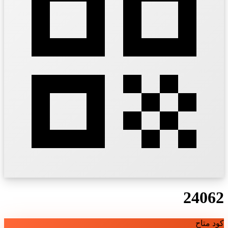
24062
كود متاح