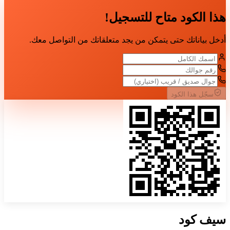
هذا الكود متاح للتسجيل!
أدخل بياناتك حتى يتمكن من يجد متعلقاتك من التواصل معك.
سجّل هذا الكود
سيف
كود