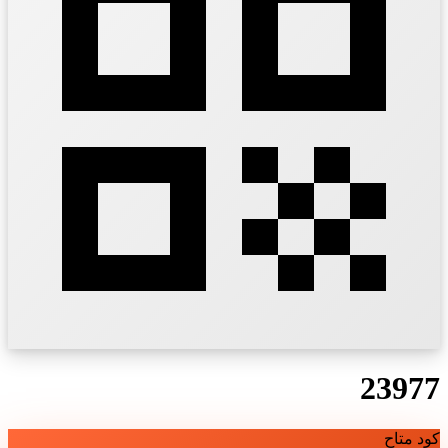
23977
كود متاح