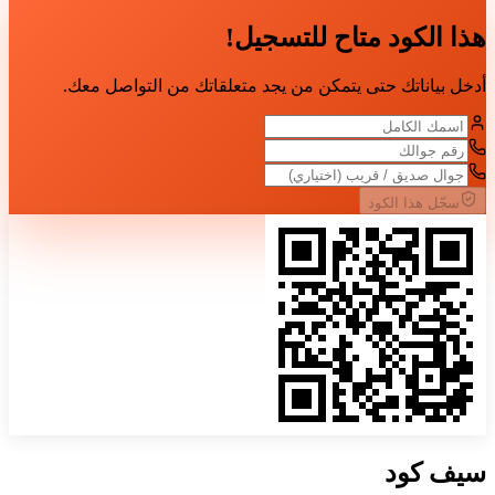
هذا الكود متاح للتسجيل!
أدخل بياناتك حتى يتمكن من يجد متعلقاتك من التواصل معك.
سجّل هذا الكود
سيف
كود