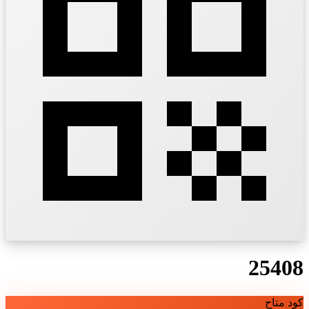
25408
كود متاح