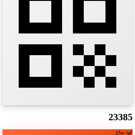
23385
كود متاح