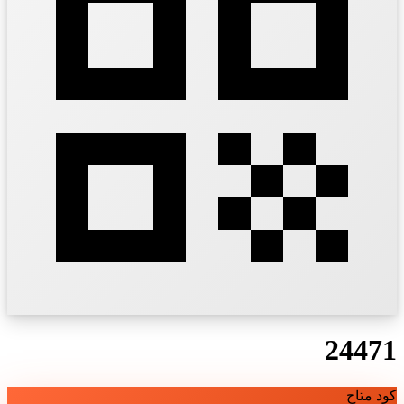
24471
كود متاح