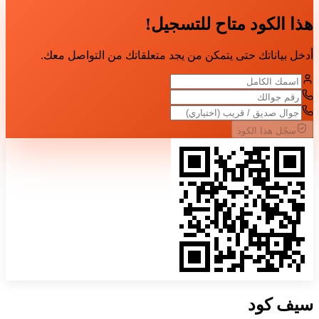
هذا الكود متاح للتسجيل!
أدخل بياناتك حتى يتمكن من يجد متعلقاتك من التواصل معك.
سجّل هذا الكود
سيف
كود