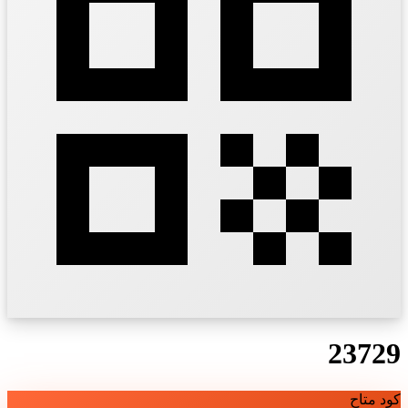
23729
كود متاح