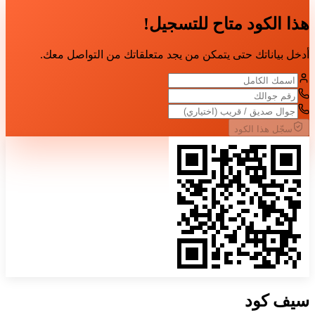
هذا الكود متاح للتسجيل!
أدخل بياناتك حتى يتمكن من يجد متعلقاتك من التواصل معك.
سجّل هذا الكود
سيف
كود