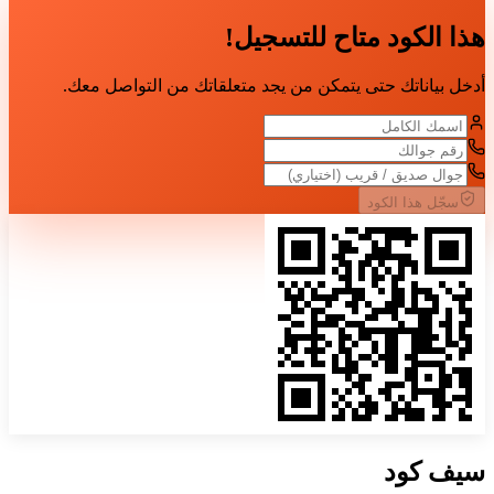
هذا الكود متاح للتسجيل!
أدخل بياناتك حتى يتمكن من يجد متعلقاتك من التواصل معك.
سجّل هذا الكود
سيف
كود