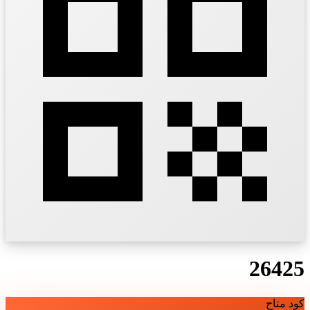
26425
كود متاح