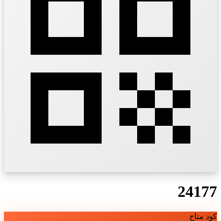
24177
كود متاح