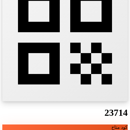
23714
كود متاح