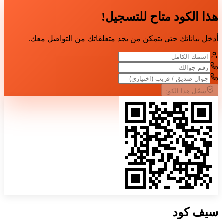
هذا الكود متاح للتسجيل!
أدخل بياناتك حتى يتمكن من يجد متعلقاتك من التواصل معك.
سجّل هذا الكود
سيف
كود