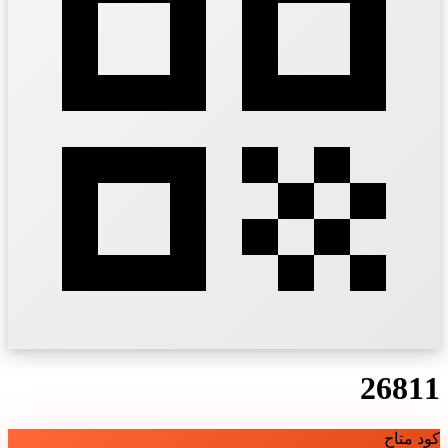
26811
كود متاح