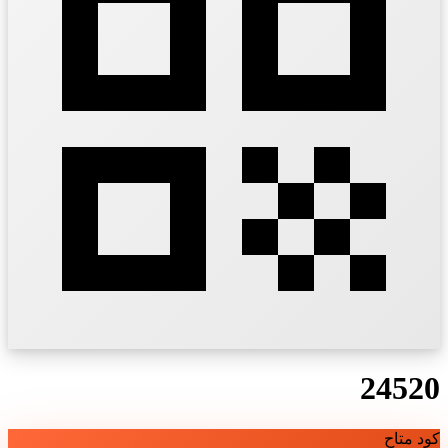
24520
كود متاح