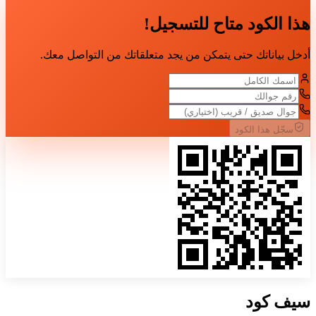
هذا الكود متاح للتسجيل!
أدخل بياناتك حتى يتمكن من يجد متعلقاتك من التواصل معك.
سجّل هذا الكود
سيف
كود