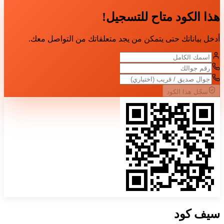
هذا الكود متاح للتسجيل!
أدخل بياناتك حتى يتمكن من يجد متعلقاتك من التواصل معك.
سجّل هذا الكود
سيف
كود