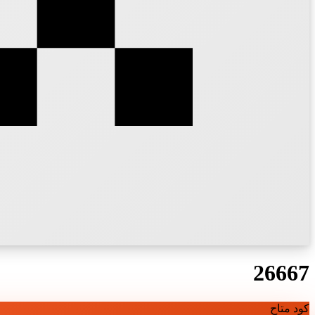
26667
كود متاح