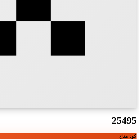
25495
كود متاح