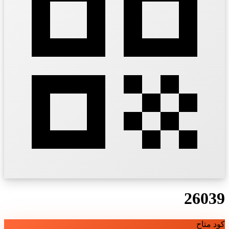
26039
كود متاح