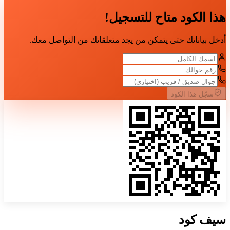
هذا الكود متاح للتسجيل!
أدخل بياناتك حتى يتمكن من يجد متعلقاتك من التواصل معك.
سجّل هذا الكود
سيف
كود