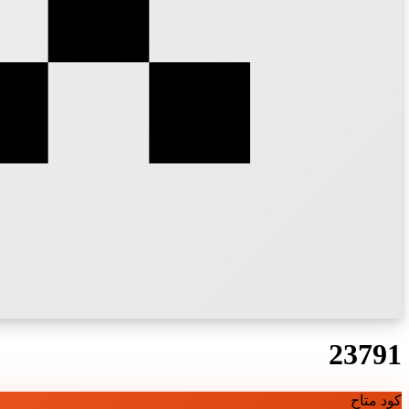
23791
كود متاح