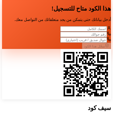
هذا الكود متاح للتسجيل!
أدخل بياناتك حتى يتمكن من يجد متعلقاتك من التواصل معك.
سجّل هذا الكود
سيف
كود