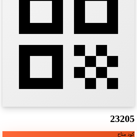
23205
كود متاح