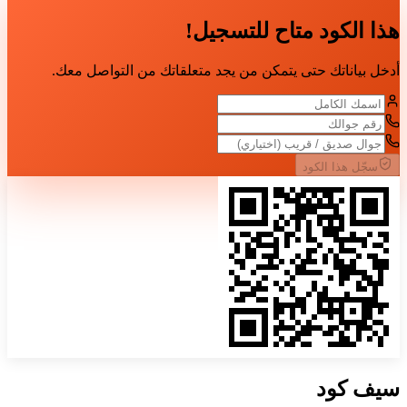
هذا الكود متاح للتسجيل!
أدخل بياناتك حتى يتمكن من يجد متعلقاتك من التواصل معك.
سجّل هذا الكود
سيف
كود