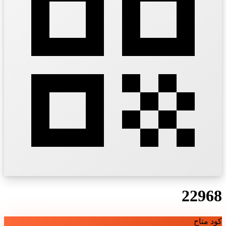
22968
كود متاح