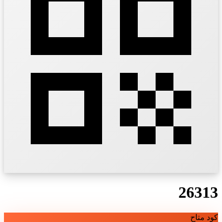
26313
كود متاح