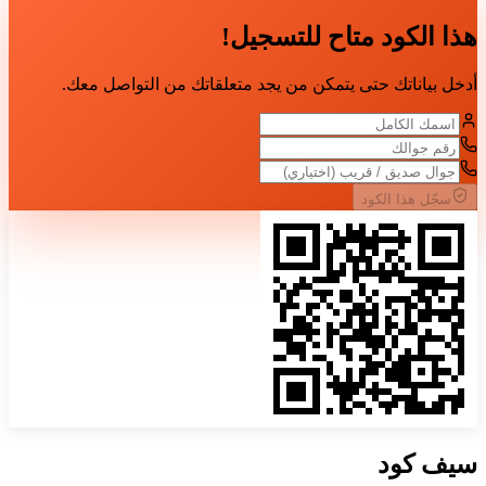
هذا الكود متاح للتسجيل!
أدخل بياناتك حتى يتمكن من يجد متعلقاتك من التواصل معك.
سجّل هذا الكود
سيف
كود