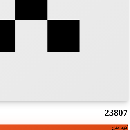
23807
كود متاح