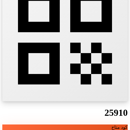
25910
كود متاح